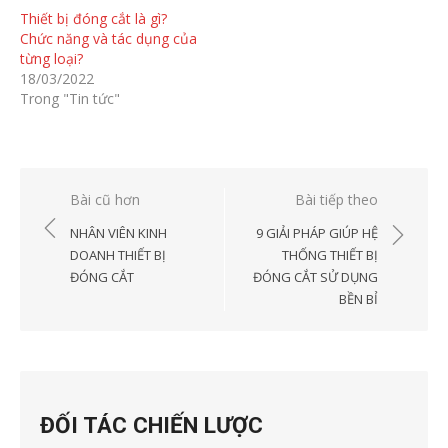
Thiết bị đóng cắt là gì?
Chức năng và tác dụng của
từng loại?
18/03/2022
Trong "Tin tức"
Điều
Bài cũ hơn
Bài tiếp theo
hướng
NHÂN VIÊN KINH
9 GIẢI PHÁP GIÚP HỆ
bài
DOANH THIẾT BỊ
THỐNG THIẾT BỊ
ĐÓNG CẮT
ĐÓNG CẮT SỬ DỤNG
viết
BỀN BỈ
ĐỐI TÁC CHIẾN LƯỢC