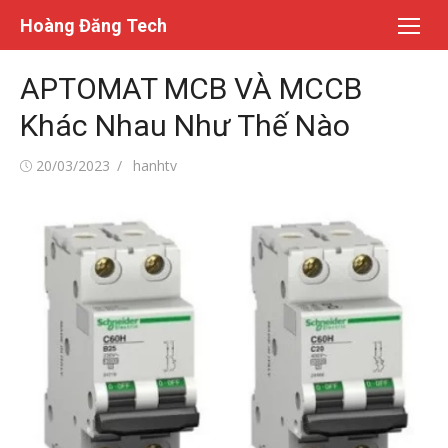
Chuyển
Hoàng Đăng Tech
tới
nội
APTOMAT MCB VÀ MCCB
dung
Khác Nhau Như Thế Nào
Đăng
Tác
20/03/2023
hanhtv
vào
giả