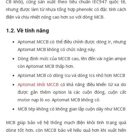
CB khối), cũng sản xuất theo tiêu chuẩn IEC947 quốc tế,
nhưng được làm từ nhựa tổng hợp phenolic có đặc tính cách
điện và chịu nhiệt nóng cao hơn so với dòng MCB.
1.2. Về tính năng
Aptomat MCCB có thể điều chỉnh được dòng Ir, nhưng
Aptomat MCB không có chức năng này.
Dòng định mức của MCCB cao, lên đến vài ngàn ampe
còn Aptomat MCB thấp hơn.
Aptomat MCB có dòng Icu và dòng Ics nhỏ hơn MCCB
Aptomat khối MCCB
có khả năng điều khiển từ xa do
được gắn thêm option là các cuộn đóng, cuộn cắt
motor nạp lò xo. Aptomat MCB không có.
MCB tép không có không gian lắp cuộn dây như MCCB
MCB giúp bảo vệ hệ thống mạch điện khỏi tình trạng quá
dòng tốt hơn, còn MCCB bảo vệ hiệu quả hơn khi xuất hiện