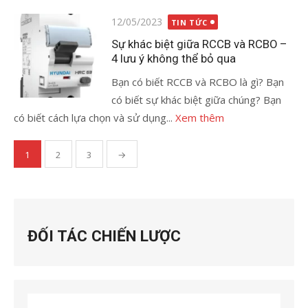
Đăng
12/05/2023
TIN TỨC
vào
Sự khác biệt giữa RCCB và RCBO –
4 lưu ý không thể bỏ qua
Bạn có biết RCCB và RCBO là gì? Bạn
có biết sự khác biệt giữa chúng? Bạn
có biết cách lựa chọn và sử dụng...
Xem thêm
Phân
1
2
3
→
trang
bài
viết
ĐỐI TÁC CHIẾN LƯỢC