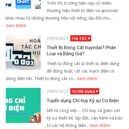
Trên thị trường hiện nay có nhiều
thương hiệu thiết bị điện và aptomat
khác nhau từ những thương hiệu nổi tiếng, lâu đời cho...
Xem thêm
Đăng
24/05/2023
TIN TỨC
vào
Thiết Bị Đóng Cắt huyndai? Phân
Loại và Bảng Giá?
Thiết bị đóng cắt là thiết bị điện dùng
để đóng hoặc cắt các mạch điện có
dòng điện lớn. Thiết bị đóng cắt có...
Xem thêm
Đăng
24/05/2023
TUYỂN DỤNG
vào
Tuyển dụng Chỉ huy Kỹ sư Cơ Điện
Mô tả công việc – Chỉ huy và giám sát
kỹ sư thiết kế, lắp đặt, vận hành và bảo
trì các hệ thống điện...
Xem thêm