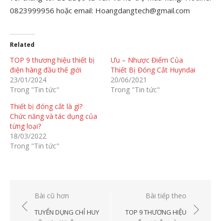
0823999956 hoặc email: Hoangdangtech@gmail.com
Related
TOP 9 thương hiệu thiết bị
Ưu – Nhược Điểm Của
điện hàng đầu thế giới
Thiết Bị Đóng Cắt Huyndai
23/01/2024
20/06/2021
Trong "Tin tức"
Trong "Tin tức"
Thiết bị đóng cắt là gì?
Chức năng và tác dụng của
từng loại?
18/03/2022
Trong "Tin tức"
Điều
Bài cũ hơn
Bài tiếp theo
hướng
TUYỂN DỤNG CHỈ HUY
TOP 9 THƯƠNG HIỆU