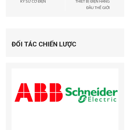
bài
KỸ SƯ CƠ ĐIỆN
THIẾT BỊ ĐIỆN HÀNG
ĐẦU THẾ GIỚI
viết
ĐỐI TÁC CHIẾN LƯỢC