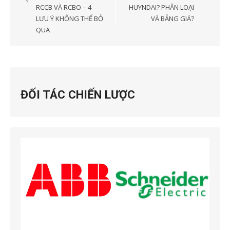
bài
RCCB VÀ RCBO – 4
HUYNDAI? PHÂN LOẠI
LƯU Ý KHÔNG THỂ BỎ
VÀ BẢNG GIÁ?
viết
QUA
ĐỐI TÁC CHIẾN LƯỢC