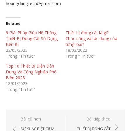
hoangdangtech@gmail.com
Related
9 Giải Pháp Giúp Hệ Thống
Thiết bị đóng cắt là gì?
Thiết Bị Đóng Cắt Sử Dụng
Chức năng và tác dụng của
Bền Bỉ
từng loại?
22/03/2023
18/03/2022
Trong "Tin tức"
Trong "Tin tức"
Top 10 Thiết Bị Điện Dân
Dụng Và Công Nghiệp Phổ
Biến 2023
18/01/2023
Trong "Tin tức"
Điều
Bài cũ hơn
Bài tiếp theo
hướng
SỰ KHÁC BIỆT GIỮA
THIẾT BỊ ĐÓNG CẮT